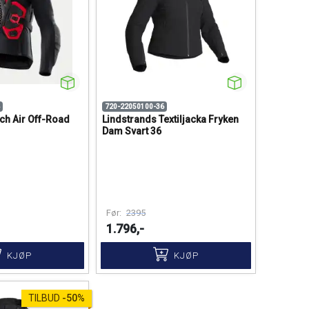
720-22050100-36
ech Air Off-Road
Lindstrands Textiljacka Fryken
Dam Svart 36
Før:
2395
1.796,-
KJØP
KJØP
TILBUD
-
50%