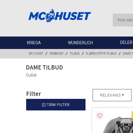
DELER
KRIEGA
WUNDERLICH
MC HUSET
WEBSHOP
TILBUD
KJØREUTSTYR TILBUD
DAME T
DAME TILBUD
Outlet
Filter
RELEVANS
TØM FILTER