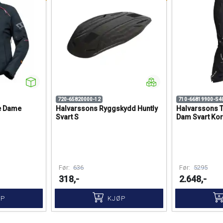
720-65820000-12
710-66819900-S4
e Dame
Halvarssons Ryggskydd Huntly
Halvarssons T
Svart S
Dam Svart Kor
Før:
636
Før:
5295
318,-
2.648,-
ØP
KJØP