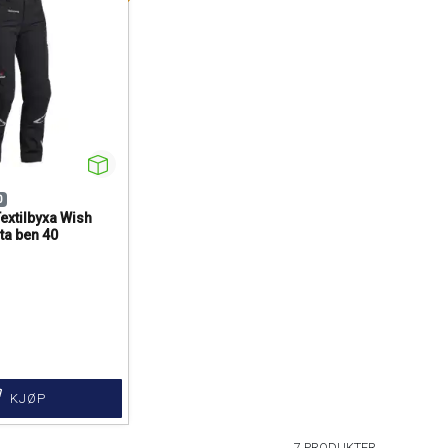
0
extilbyxa Wish
ta ben 40
KJØP
7 PRODUKTER