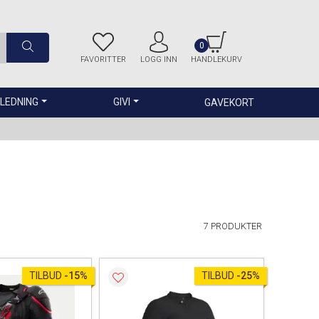
0
FAVORITTER
LOGG INN
HANDLEKURV
LEDNING
GIVI
GAVEKORT
7 PRODUKTER
TILBUD
-
15%
TILBUD
-
25%