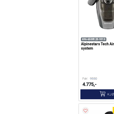
696-6508120-9310
Alpinestars Tech Air
system
Før:
9550
4.775,-
KJ