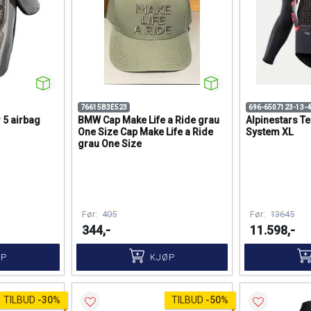
76615B3E523
696-6507123-13-4
 5 airbag
BMW Cap Make Life a Ride grau
Alpinestars T
One Size Cap Make Life a Ride
System XL
grau One Size
Før:
405
Før:
13645
344,-
11.598,-
ØP
KJØP
TILBUD
-
30%
TILBUD
-
50%