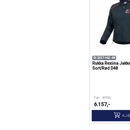
R12037-965-48
Rukka Rexiina Jakk
Sort/Rød D48
Før:
8795
6.157,-
KJ