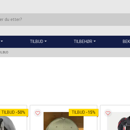
TILBUD
TILBEHØR
BEK
ILBUD
TILBUD
-
50%
TILBUD
-
15%