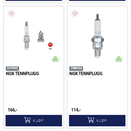
DCPR9E
CR8HSA
NGK TENNPLUGG
NGK TENNPLUGG
166,-
114,-
KJØP
KJØP