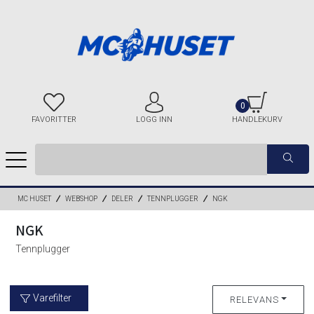
0
FAVORITTER
LOGG INN
HANDLEKURV
MC HUSET
WEBSHOP
DELER
TENNPLUGGER
NGK
NGK
Tennplugger
Varefilter
RELEVANS