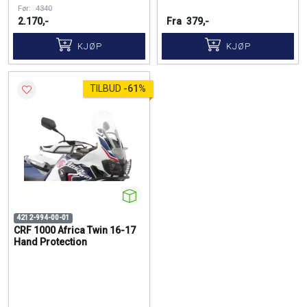
Før:
4340
2.170,-
Fra
379,-
KJØP
KJØP
TILBUD
-
61%
4212-994-00-01
CRF 1000 Africa Twin 16-17
Hand Protection