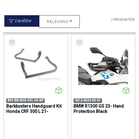
7 PRODUKTER
Varefilter
RELEVANS
890-BB-BHG-091-00-NP
4212-6532-00-01
Barkbusters Handguard Kit
BMW R1300 GS 23- Hand
Honda CRF 300 L 21-
Protection Black