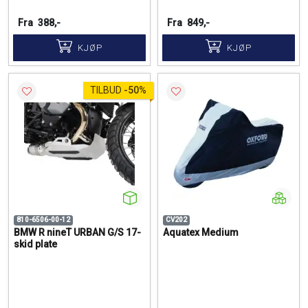
Fra
388,-
Fra
849,-
KJØP
KJØP
TILBUD
-
50%
810-6506-00-12
CV202
BMW R nineT URBAN G/S 17-
Aquatex Medium
skid plate