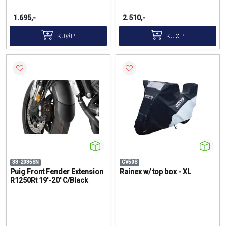
1.695,-
2.510,-
KJØP
KJØP
33-20358N
CV508
Puig Front Fender Extension
Rainex w/ top box - XL
R1250Rt 19'-20' C/Black