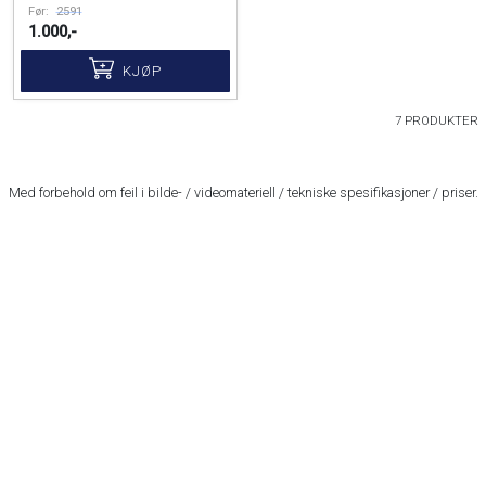
Før:
2591
1.000,-
KJØP
7 PRODUKTER
Med forbehold om feil i bilde- / videomateriell / tekniske spesifikasjoner / priser.