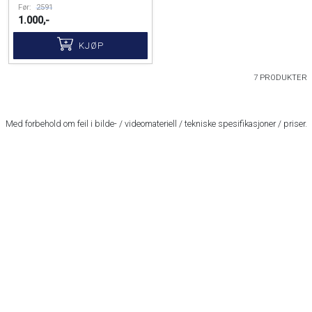
Før:
2591
1.000,-
KJØP
7 PRODUKTER
Med forbehold om feil i bilde- / videomateriell / tekniske spesifikasjoner / priser.