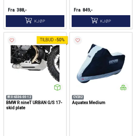
Fra
388,-
Fra
849,-
KJØP
KJØP
TILBUD
-
50%
810-6506-00-12
CV202
BMW R nineT URBAN G/S 17-
Aquatex Medium
skid plate