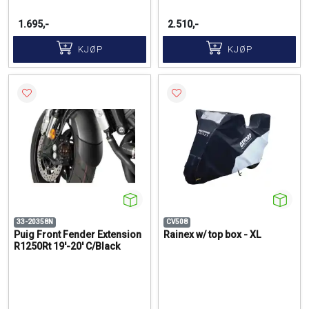
1.695,-
2.510,-
KJØP
KJØP
33-20358N
CV508
Puig Front Fender Extension
Rainex w/ top box - XL
R1250Rt 19'-20' C/Black