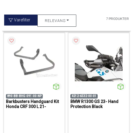
7 PRODUKTER
Varefilter
RELEVANS
890-BB-BHG-091-00-NP
4212-6532-00-01
Barkbusters Handguard Kit
BMW R1300 GS 23- Hand
Honda CRF 300 L 21-
Protection Black