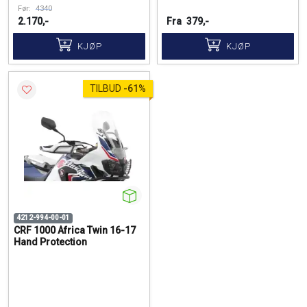
Før:
4340
2.170,-
Fra
379,-
KJØP
KJØP
TILBUD
-
61%
4212-994-00-01
CRF 1000 Africa Twin 16-17
Hand Protection