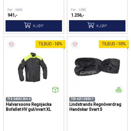
Før:
1045
Før:
1395
941,-
1.256,-
KJØP
KJØP
TILBUD
-
10%
TILBUD
-
10%
710-24061204-4
720-62110000-1
Halvarssons Regnjacka
Lindstrands Regnöverdrag
Bofallet HV gul/svart XL
Handskar Svart S