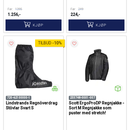
Før:
1395
Før:
249
1.256,-
224,-
KJØP
KJØP
TILBUD
-
10%
720-62100000-1
233748-0001-007
Lindstrands Regnöverdrag
Scott ErgoProDP Regnjakke -
Stövlar Svart S
Sort M Regnjakke som
puster med stretch!