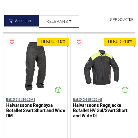
8 PRODUKTER
Varefilter
RELEVANS
TILBUD
-
10%
TILBUD
-
10%
710-24081200-D2
710-24061204-D3
Halvarssons Regnbyxa
Halvarssons Regnjacka
Bofallet Svart Short and Wide
Bofallet HV Gul/Svart Short
DM
and Wide DL