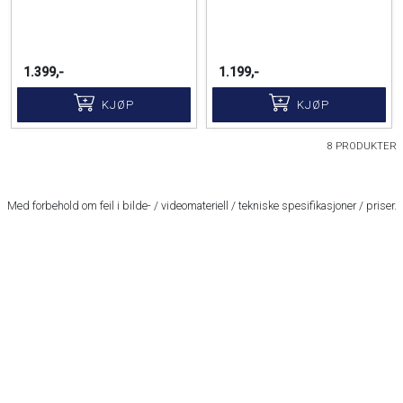
1.399,-
1.199,-
KJØP
KJØP
8 PRODUKTER
Med forbehold om feil i bilde- / videomateriell / tekniske spesifikasjoner / priser.