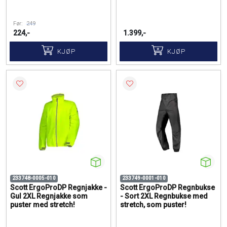
Før:
249
224,-
1.399,-
KJØP
KJØP
233748-0005-010
233749-0001-010
Scott ErgoProDP Regnjakke -
Scott ErgoProDP Regnbukse
Gul 2XL Regnjakke som
- Sort 2XL Regnbukse med
puster med stretch!
stretch, som puster!