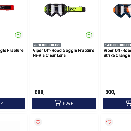
3760-000-000-020
3760-000-000-019
gle Fracture
Viper Off-Road Goggle Fracture
Viper Off-Roa
Hi-Vis Clear Lens
Strike Orange
800,-
800,-
ØP
KJØP