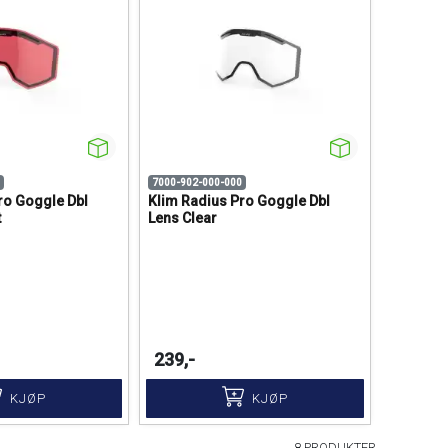
7000-902-000-000
ro Goggle Dbl
Klim Radius Pro Goggle Dbl
t
Lens Clear
239,-
KJØP
KJØP
8 PRODUKTER