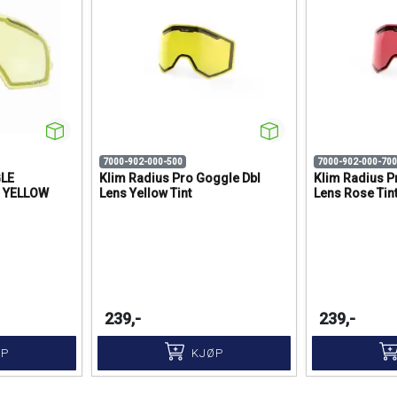
7000-902-000-500
7000-902-000-700
LE
Klim Radius Pro Goggle Dbl
Klim Radius P
 YELLOW
Lens Yellow Tint
Lens Rose Tin
239,-
239,-
ØP
KJØP