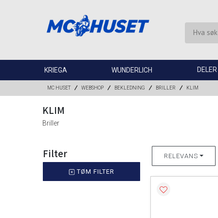
DELER
KRIEGA
WUNDERLICH
MC HUSET
WEBSHOP
BEKLEDNING
BRILLER
KLIM
KLIM
Briller
Filter
RELEVANS
TØM FILTER