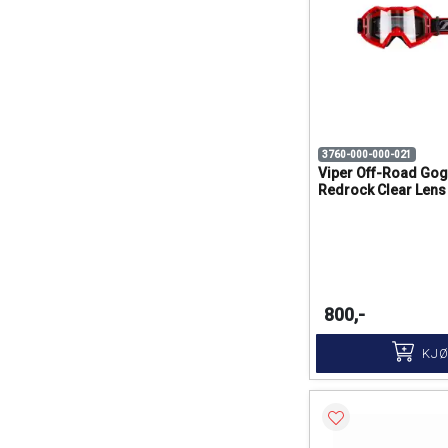
3760-000-000-021
Viper Off-Road Gog
Redrock Clear Lens
800,-
KJ