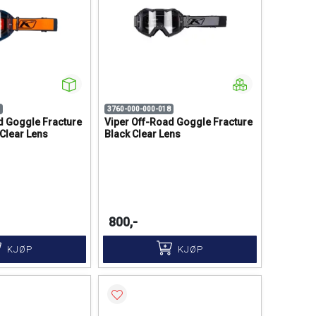
3760-000-000-018
d Goggle Fracture
Viper Off-Road Goggle Fracture
 Clear Lens
Black Clear Lens
800,-
KJØP
KJØP