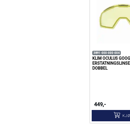
3891-000-000-004
KLIM OCULUS GOOG
ERSTATNINGSLINSE
DOBBEL
449,-
KJ