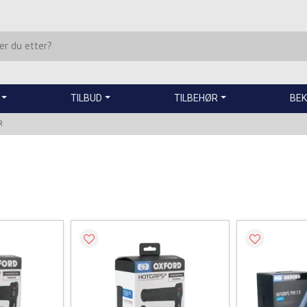
TILBUD
TILBEHØR
BEK
R