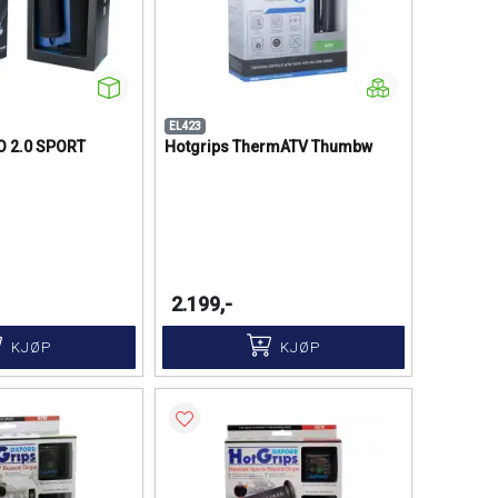
EL423
 2.0 SPORT
Hotgrips ThermATV Thumbw
2.199,-
KJØP
KJØP