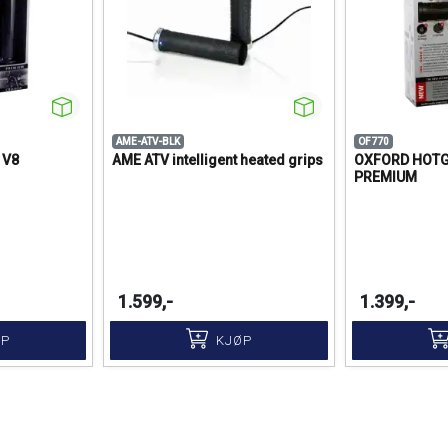
AME-ATV-BLK
OF770
 V8
AME ATV intelligent heated grips
OXFORD HOTG
PREMIUM
1.599,-
1.399,-
ØP
KJØP