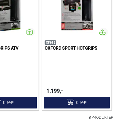
OF692
RIPS ATV
OXFORD SPORT HOTGRIPS
1.199,-
KJØP
KJØP
8 PRODUKTER