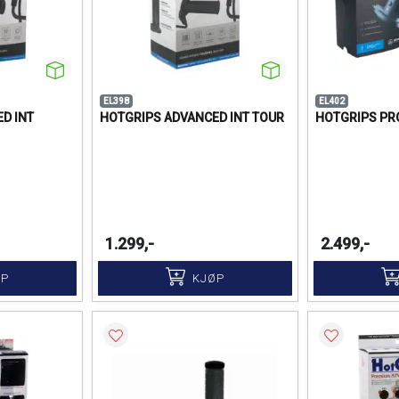
EL398
EL402
D INT
HOTGRIPS ADVANCED INT TOUR
HOTGRIPS PRO
1.299,-
2.499,-
ØP
KJØP