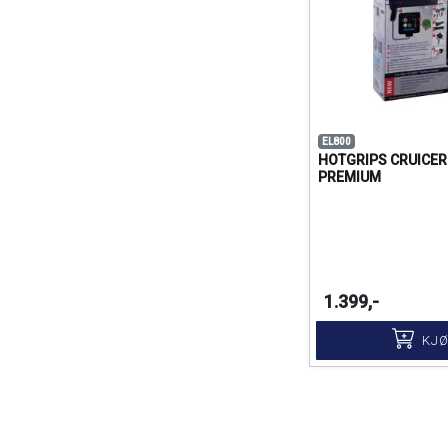
EL800
HOTGRIPS CRUICER
PREMIUM
1.399,-
KJ