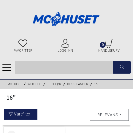
0
FAVORITTER
LOGG INN
HANDLEKURV
MC HUSET
WEBSHOP
TILBEHØR
DEKKSLANGER
16"
16"
Varefilter
RELEVANS