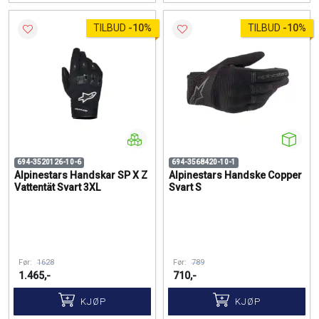
TILBUD
-
10%
TILBUD
-
10%
694-3520126-10-6
694-3568420-10-1
Alpinestars Handskar SP X Z
Alpinestars Handske Copper
Vattentät Svart 3XL
Svart S
Før:
1628
Før:
789
1.465,-
710,-
KJØP
KJØP