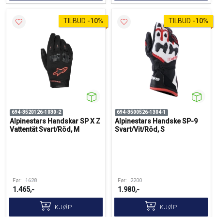
TILBUD
-
10%
TILBUD
-
10%
694-3520126-1030-2
694-3500526-1304-1
Alpinestars Handskar SP X Z
Alpinestars Handske SP-9
Vattentät Svart/Röd, M
Svart/Vit/Röd, S
Før:
1628
Før:
2200
1.465,-
1.980,-
KJØP
KJØP