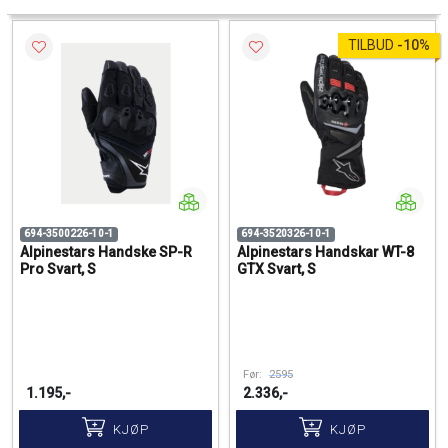
TILBUD
-
10%
694-3500226-10-1
694-3520326-10-1
Alpinestars Handske SP-R
Alpinestars Handskar WT-8
Pro Svart, S
GTX Svart, S
Før:
2595
1.195,-
2.336,-
KJØP
KJØP