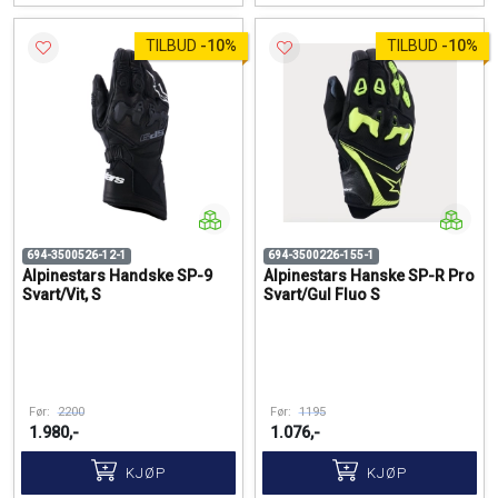
TILBUD
-
10%
TILBUD
-
10%
694-3500526-12-1
694-3500226-155-1
Alpinestars Handske SP-9
Alpinestars Hanske SP-R Pro
Svart/Vit, S
Svart/Gul Fluo S
Før:
2200
Før:
1195
1.980,-
1.076,-
KJØP
KJØP