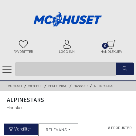
0
FAVORITTER
LOGG INN
HANDLEKURV
MC HUSET
WEBSHOP
BEKLEDNING
HANSKER
ALPINESTARS
ALPINESTARS
Hansker
8 PRODUKTER
Varefilter
RELEVANS