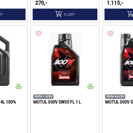
270,-
1.115,-
ØP
KJØP
300V-1-5/30
300V-4-5/30
 4L 100%
MOTUL 300V 5W30 FL 1 L
MOTUL 300V 5