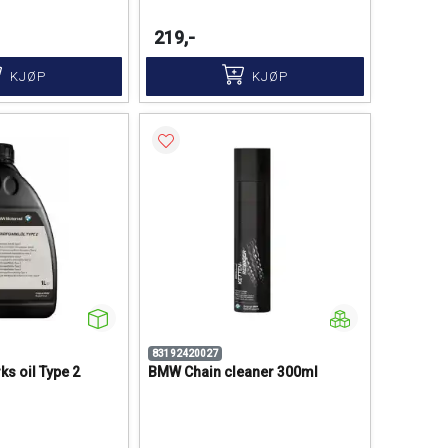
219,-
KJØP
KJØP
83192420027
ks oil Type 2
BMW Chain cleaner 300ml