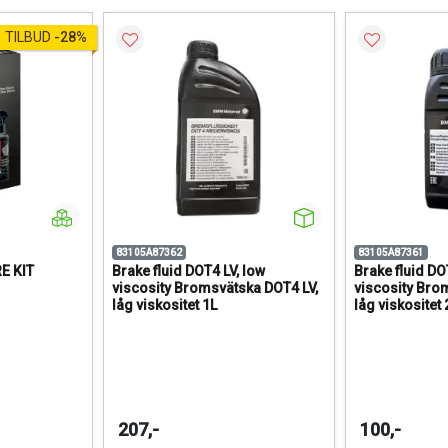
TILBUD
-
28%
83105A87362
83105A87361
E KIT
Brake fluid DOT4 LV, low
Brake fluid DO
viscosity Bromsvätska DOT4 LV,
viscosity Bro
låg viskositet 1L
låg viskositet
207,-
100,-