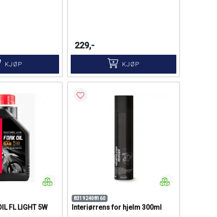
229,-
KJØP
KJØP
83192408160
IL FL LIGHT 5W
Interiørrens for hjelm 300ml