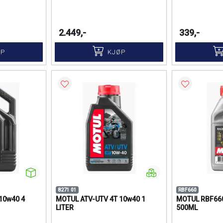
2.449,-
339,-
ØP
KJØP
8271 01
RBF660
10w40 4
MOTUL ATV-UTV 4T 10w40 1
MOTUL RBF660
LITER
500ML