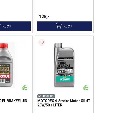
128,-
KJØP
KJØP
59-0228-001
 FL BRAKEFLUID
MOTOREX 4-Stroke Motor Oil 4T
20W/50 1 LITER