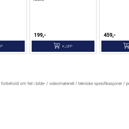
199,-
459,-
ØP
KJØP
forbehold om feil i bilde- / videomateriell / tekniske spesifikasjoner / pr