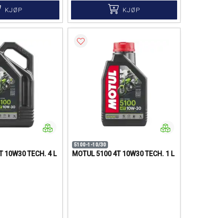
KJØP
KJØP
5100-1-10/30
T 10W30 TECH. 4 L
MOTUL 5100 4T 10W30 TECH. 1 L