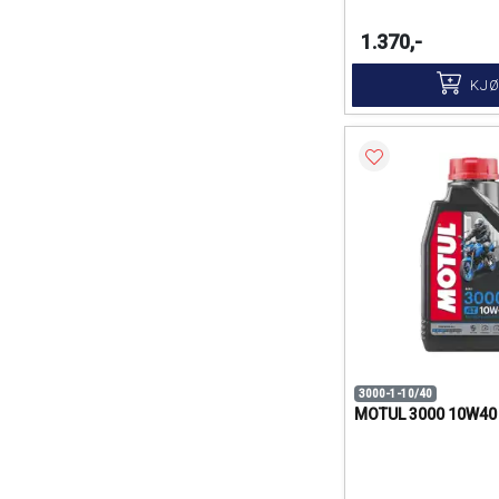
1.370,-
KJ
3000-1-10/40
MOTUL 3000 10W40