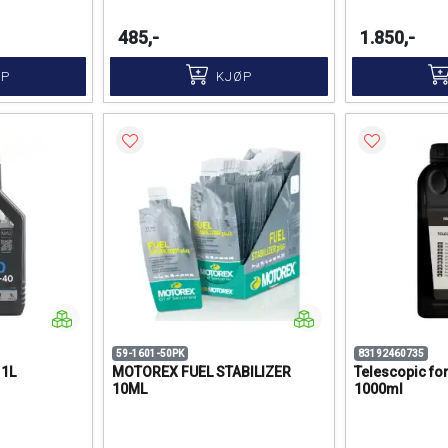
485,-
1.850,-
ØP
KJØP
59-1601-50PK
83192460735
 1L
MOTOREX FUEL STABILIZER
Telescopic for
10ML
1000ml