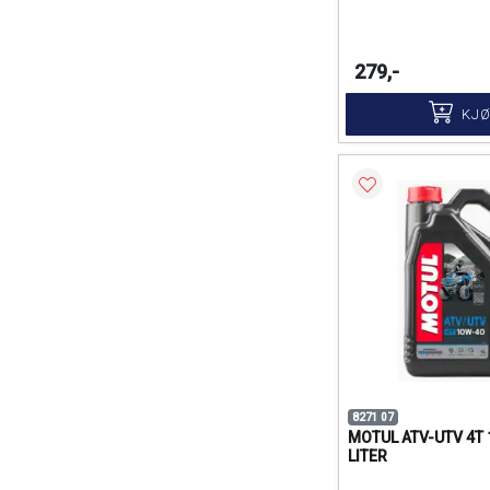
279,-
KJ
8271 07
MOTUL ATV-UTV 4T 
LITER