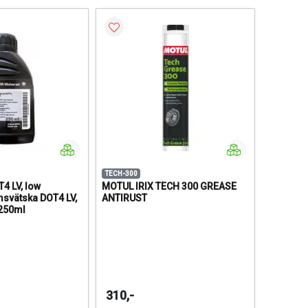
TECH-300
T4 LV, low
MOTUL IRIX TECH 300 GREASE
msvätska DOT4 LV,
ANTIRUST
 250ml
310,-