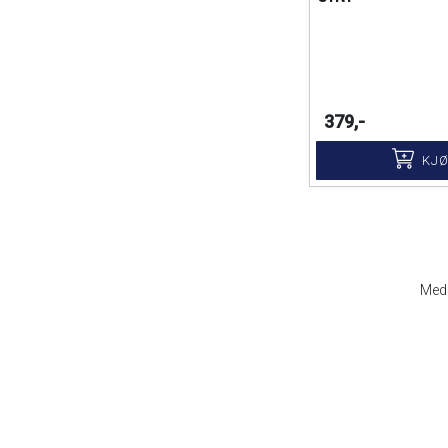
379,-
KJ
Med 