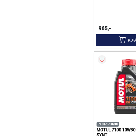
965,-
KJ
7100-1-10/30
MOTUL 7100 10W30
SYNT