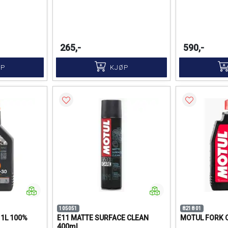
265,-
590,-
ØP
KJØP
105051
8218 01
 1L 100%
E11 MATTE SURFACE CLEAN
MOTUL FORK O
400ml