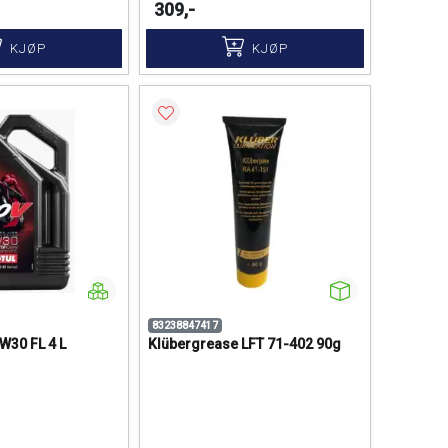
309,-
KJØP
KJØP
83238847417
W30 FL 4 L
Klübergrease LFT 71-402 90g