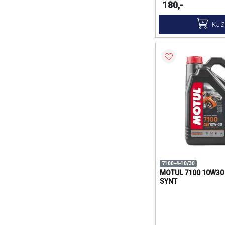
180,-
KJ
7100-4-10/30
MOTUL 7100 10W30
SYNT