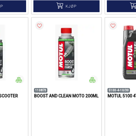
ØP
KJØP
110873
5100-4-10/30
 SCOOTER
BOOST AND CLEAN MOTO 200ML
MOTUL 5100 4