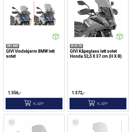
D5146S
D1217S
GIVI Vindskjerm BMW lett
GIVI Kåpeglass lett sotet
sotet
Honda 52,5 X 37 cm (H X B)
1.556,-
1.372,-
KJØP
KJØP