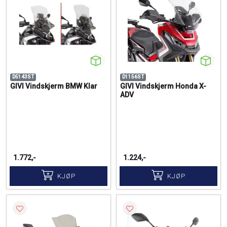
D5143ST
D1156ST
GIVI Vindskjerm BMW Klar
GIVI Vindskjerm Honda X-
ADV
1.772,-
1.224,-
KJØP
KJØP