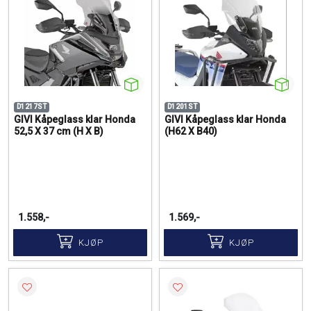
D1217ST
D1201ST
GIVI Kåpeglass klar Honda
GIVI Kåpeglass klar Honda
52,5 X 37 cm (H X B)
(H62 X B40)
1.558,-
1.569,-
KJØP
KJØP