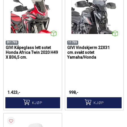
D1179S
1173S
GIVI Kåpeglass lett sotet
GIVI Vindskjerm 22X31
Honda Africa Twin 2020 H49
cm.svakt sotet
X B36,5 cm.
Yamaha/Honda
1.423,-
998,-
KJØP
KJØP