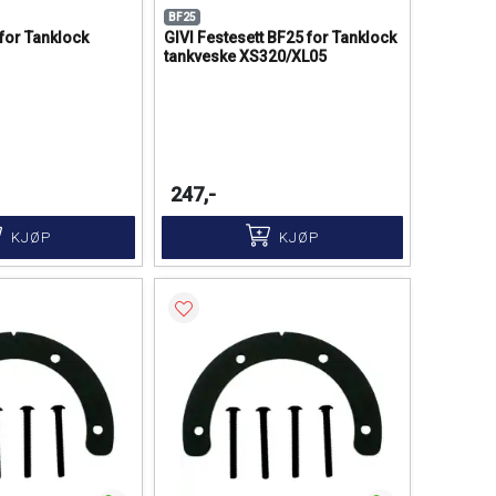
BF25
 for Tanklock
GIVI Festesett BF25 for Tanklock
tankveske XS320/XL05
247,-
KJØP
KJØP