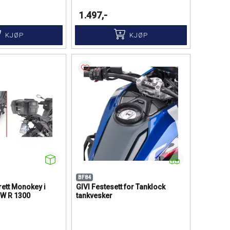
1.497,-
KJØP
KJØP
BF84
rett Monokey i
GIVI Festesett for Tanklock
W R 1300
tankvesker