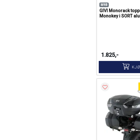
M9B
GIVI Monorack topp
Monokey i SORT al
1.825,-
KJ