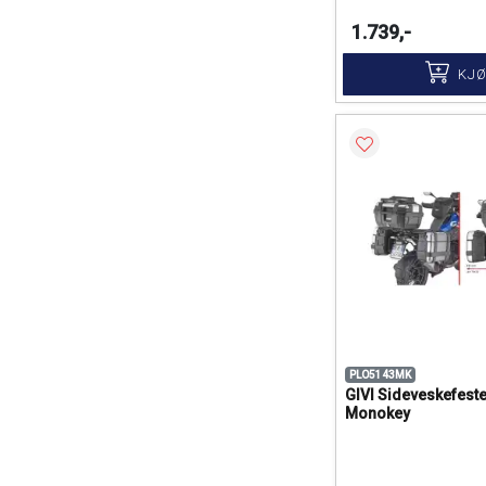
1.739,-
KJ
PLO5143MK
GIVI Sideveskefester
Monokey