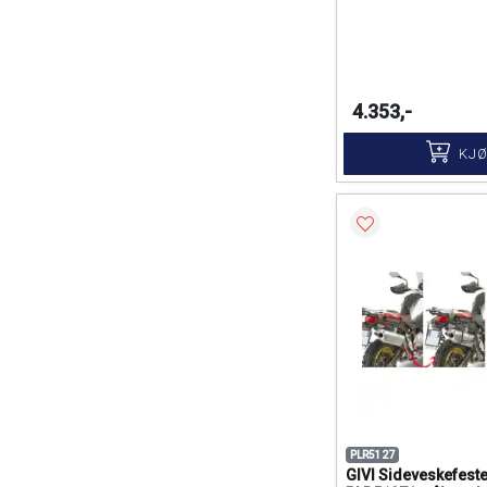
4.353,-
KJ
PLR5127
GIVI Sideveskefest