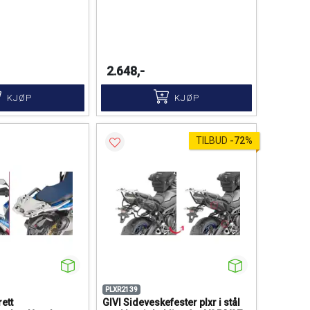
2.648,-
KJØP
KJØP
TILBUD
-
72%
PLXR2139
ett
GIVI Sideveskefester plxr i stål