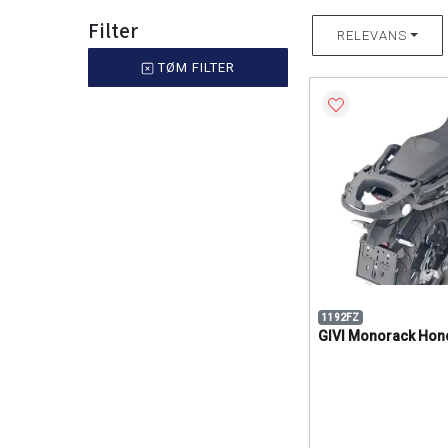
Filter
RELEVANS
TØM FILTER
1192FZ
GIVI Monorack Hon