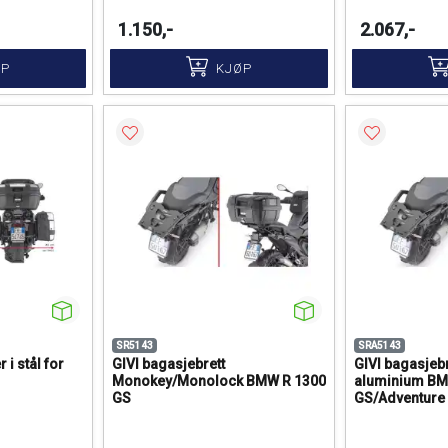
1.150,-
2.067,-
ØP
KJØP
SR5143
SRA5143
 i stål for
GIVI bagasjebrett
GIVI bagasjeb
Monokey/Monolock BMW R 1300
aluminium BM
GS
GS/Adventure