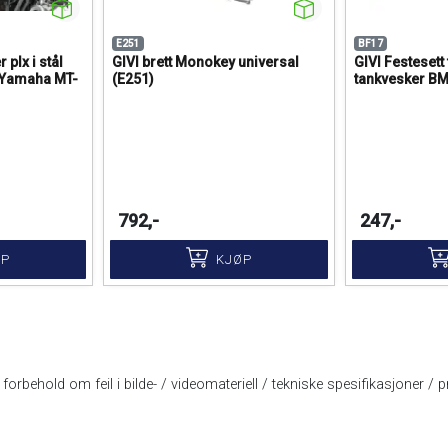
E251
BF17
 plx i stål
GIVI brett Monokey universal
GIVI Festesett
 Yamaha MT-
(E251)
tankvesker B
792,-
247,-
ØP
KJØP
forbehold om feil i bilde- / videomateriell / tekniske spesifikasjoner / pr