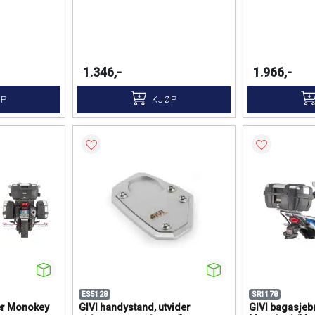
1.346,-
1.966,-
ØP
KJØP
ES5128
SR1178
er Monokey
GIVI handystand, utvider
GIVI bagasjebr