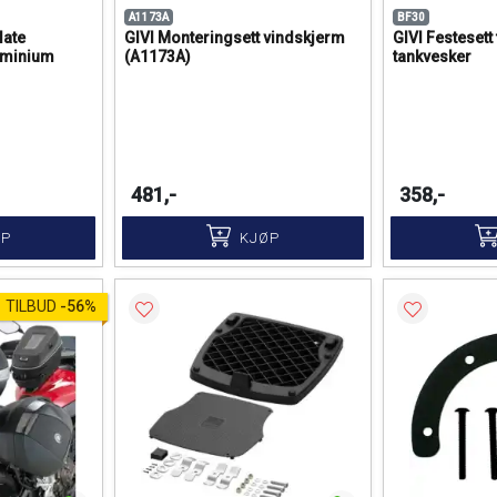
A1173A
BF30
late
GIVI Monteringsett vindskjerm
GIVI Festesett
uminium
(A1173A)
tankvesker
481,-
358,-
ØP
KJØP
TILBUD
-
56%