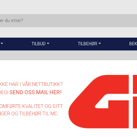
TILBUD
TILBEHØR
BEK
IKKE HAR I VÅR NETTBUTIKK?
SEND OSS MAIL HER
!
DEG!
NOMFØRTE KVALITET OG SITT
GER OG TILBEHØR TIL MC.