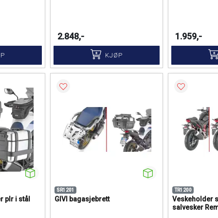
2.848,-
1.959,-
ØP
KJØP
SR1201
TR1200
 plr i stål
GIVI bagasjebrett
Veskeholder s
salvesker Re