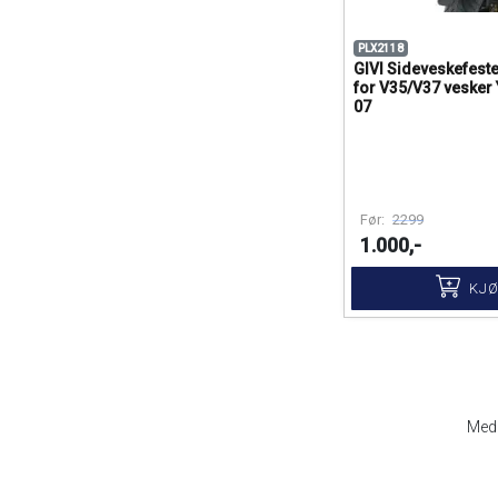
PLX2118
GIVI Sideveskefester
for V35/V37 vesker
07
Før:
2299
1.000,-
KJ
Med 