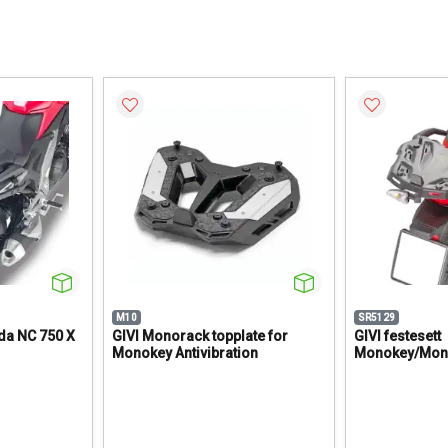
M10
SR5129
da NC 750 X
GIVI Monorack topplate for
GIVI festesett
Monokey Antivibration
Monokey/Mon