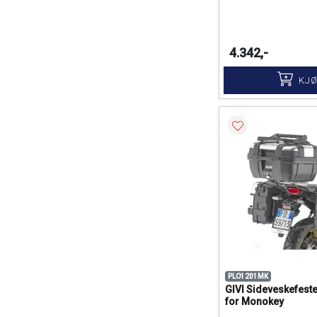
4.342,-
KJ
PLO1201MK
GIVI Sideveskefester
for Monokey