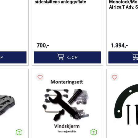
sidestøttens anleggsflate
Monolock/Mo
Africa T Adv. 
700,-
1.394,-
ØP
KJØP