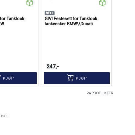
BF11
 for Tanklock
GIVI Festesett for Tanklock
MW
tankvesker BMW\\Ducati
247,-
KJØP
KJØP
24 PRODUKTER
iser.