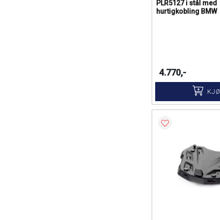
PLR5127 i stål med
hurtigkobling BMW
4.770,-
KJ