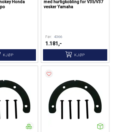
nokey Honda
med hurtigkobling for V35/V37
Spo
vesker Yamaha
Før:
4366
1.181,-
KJØP
KJØP