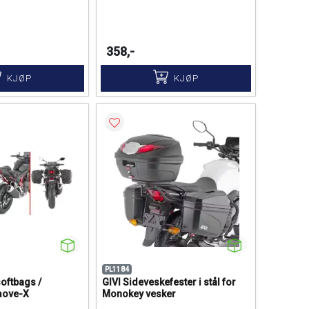
358,-
KJØP
KJØP
PL1184
oftbags /
GIVI Sideveskefester i stål for
move-X
Monokey vesker