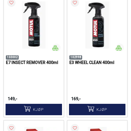
103002
102998
E7 INSECT REMOVER 400ml
E3 WHEEL CLEAN 400ml
149,-
169,-
KJØP
KJØP