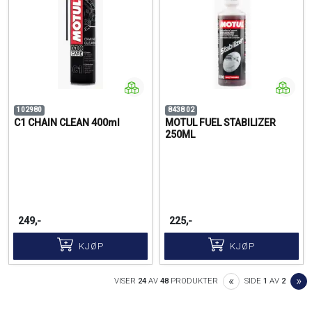
102980
8438 02
C1 CHAIN CLEAN 400ml
MOTUL FUEL STABILIZER
250ML
249,-
225,-
KJØP
KJØP
PREVIOUS
N
«
»
VISER
24
AV
48
PRODUKTER
SIDE
1
AV
2