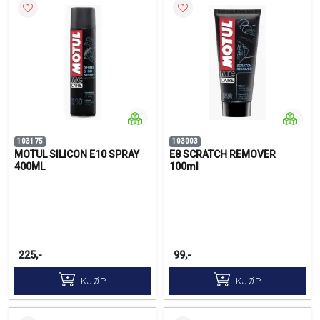
103175
103003
MOTUL SILICON E10 SPRAY
E8 SCRATCH REMOVER
400ML
100ml
225,-
99,-
KJØP
KJØP