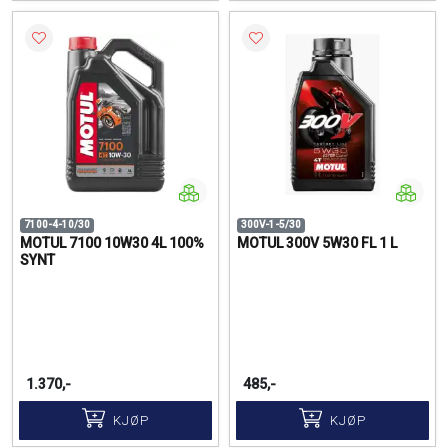
7100-4-10/30
300V-1-5/30
MOTUL 7100 10W30 4L 100%
MOTUL 300V 5W30 FL 1 L
SYNT
1.370,-
485,-
KJØP
KJØP