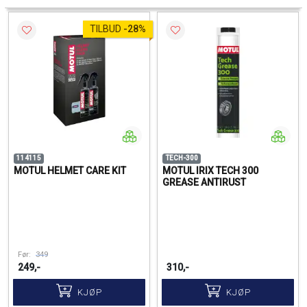
TILBUD
-
28%
114115
TECH-300
MOTUL HELMET CARE KIT
MOTUL IRIX TECH 300
GREASE ANTIRUST
Før:
349
249,-
310,-
KJØP
KJØP