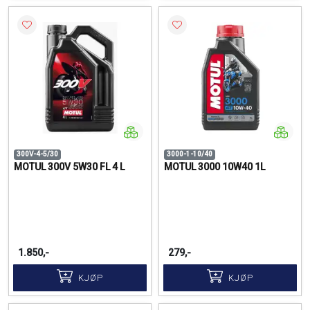
300V-4-5/30
3000-1-10/40
MOTUL 300V 5W30 FL 4 L
MOTUL 3000 10W40 1L
1.850,-
279,-
KJØP
KJØP