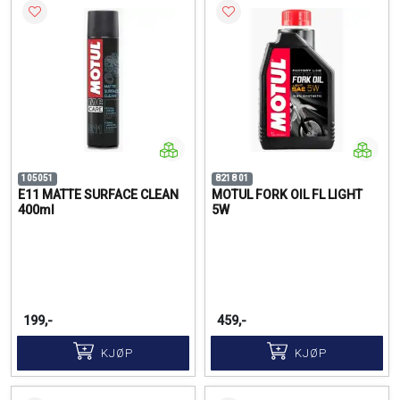
105051
8218 01
E11 MATTE SURFACE CLEAN
MOTUL FORK OIL FL LIGHT
400ml
5W
199,-
459,-
KJØP
KJØP