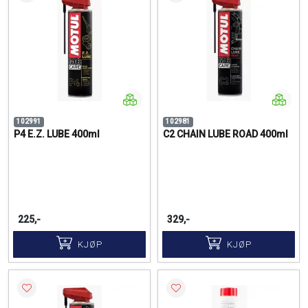
102991
102981
P4 E.Z. LUBE 400ml
C2 CHAIN LUBE ROAD 400ml
225,-
329,-
KJØP
KJØP