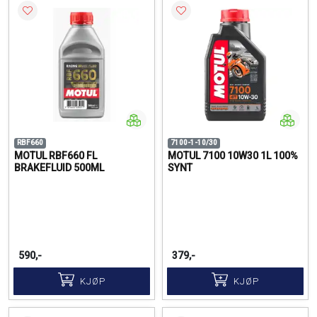
RBF660
7100-1-10/30
MOTUL RBF660 FL
MOTUL 7100 10W30 1L 100%
BRAKEFLUID 500ML
SYNT
590,-
379,-
KJØP
KJØP