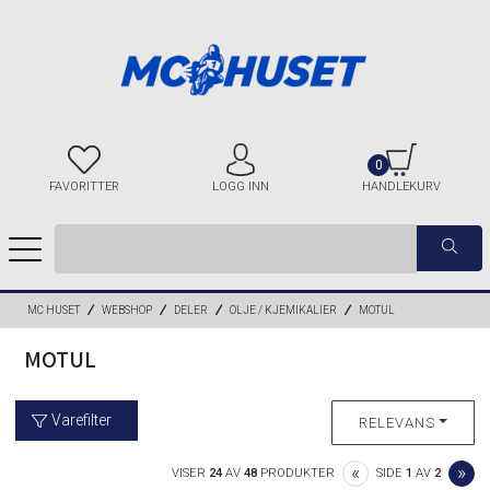
0
FAVORITTER
LOGG INN
HANDLEKURV
MC HUSET
WEBSHOP
DELER
OLJE / KJEMIKALIER
MOTUL
MOTUL
Varefilter
RELEVANS
PREVIOUS
NE
«
»
VISER
24
AV
48
PRODUKTER
SIDE
1
AV
2