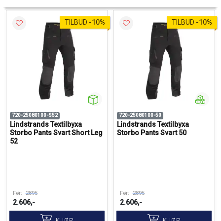
TILBUD
-
10%
TILBUD
-
10%
720-25080100-S52
720-25080100-50
Lindstrands Textilbyxa
Lindstrands Textilbyxa
Storbo Pants Svart Short Leg
Storbo Pants Svart 50
52
Før:
2895
Før:
2895
2.606,-
2.606,-
KJØP
KJØP