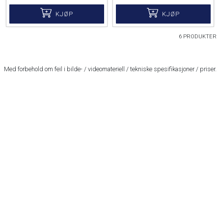
KJØP
KJØP
6 PRODUKTER
Med forbehold om feil i bilde- / videomateriell / tekniske spesifikasjoner / priser.