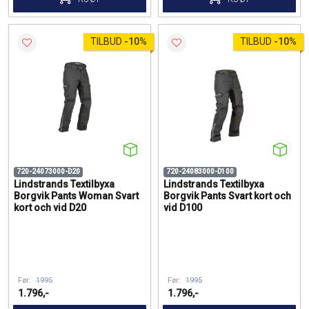
TILBUD
-
10%
TILBUD
-
10%
720-24073000-D20
720-24083000-D100
Lindstrands Textilbyxa
Lindstrands Textilbyxa
Borgvik Pants Woman Svart
Borgvik Pants Svart kort och
kort och vid D20
vid D100
Før:
1995
Før:
1995
1.796,-
1.796,-