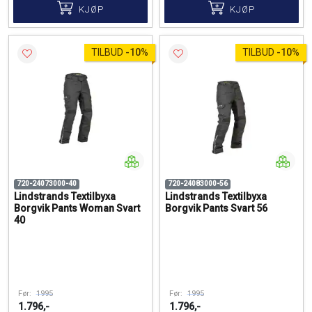
KJØP
KJØP
TILBUD
-
10%
TILBUD
-
10%
720-24073000-40
720-24083000-56
Lindstrands Textilbyxa
Lindstrands Textilbyxa
Borgvik Pants Woman Svart
Borgvik Pants Svart 56
40
Før:
1995
Før:
1995
1.796,-
1.796,-