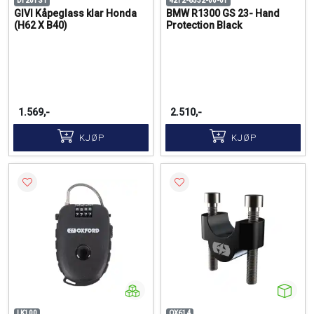
D1201ST
4212-6532-00-01
GIVI Kåpeglass klar Honda
BMW R1300 GS 23- Hand
(H62 X B40)
Protection Black
1.569,-
2.510,-
KJØP
KJØP
LK100
OX614