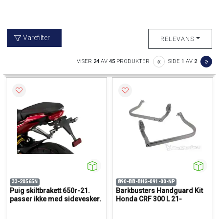
Varefilter
RELEVANS
PREVIOUS
NE
«
»
VISER
24
AV
45
PRODUKTER
SIDE
1
AV
2
33-20565N
890-BB-BHG-091-00-NP
Puig skiltbrakett 650r-21.
Barkbusters Handguard Kit
passer ikke med sidevesker.
Honda CRF 300 L 21-