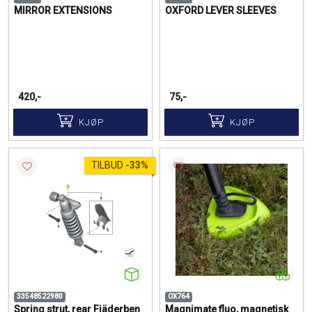
MIRROR EXTENSIONS
OXFORD LEVER SLEEVES
420,-
75,-
KJØP
KJØP
TILBUD
-
33%
33548522980
OX764
Spring strut, rear Fjäderben
Magnimate fluo, magnetisk