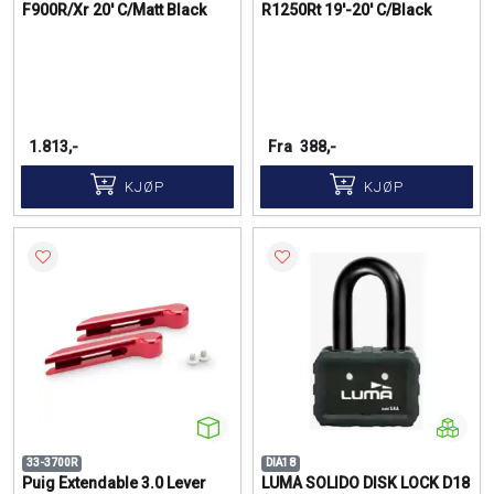
F900R/Xr 20' C/Matt Black
R1250Rt 19'-20' C/Black
1.813,-
Fra
388,-
KJØP
KJØP
33-3700R
DIA18
Puig Extendable 3.0 Lever
LUMA SOLIDO DISK LOCK D18