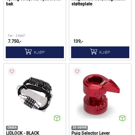
bak
støtteplate
Før:
11667
7.750,-
139,-
KJØP
KJØP
OX656
33-3699R
LIDLOCK - BLACK
Puig Selector Lever