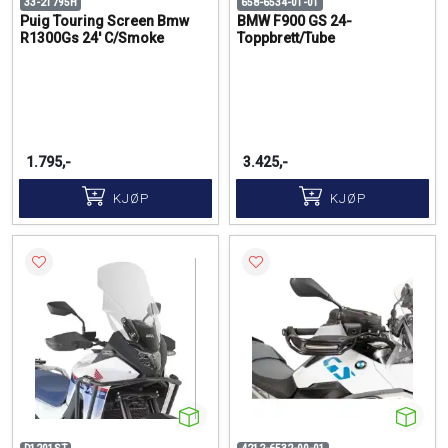
33-21795H
658-6534-01-01
Puig Touring Screen Bmw
BMW F900 GS 24-
R1300Gs 24' C/Smoke
Toppbrett/Tube
1.795,-
3.425,-
KJØP
KJØP