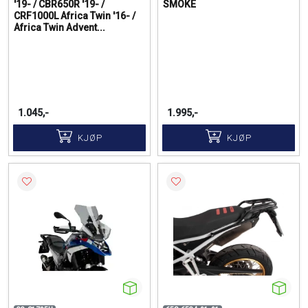
'19- / CBR650R '19- /
SMOKE
CRF1000L Africa Twin '16- /
Africa Twin Advent...
1.045,-
1.995,-
KJØP
KJØP