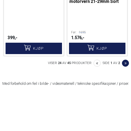
motorvern 21-29mm Sort
Før:
1695
399,-
1.576,-
KJØP
KJØP
PREVIOUS
N
«
»
VISER
24
AV
45
PRODUKTER
SIDE
1
AV
2
Med forbehold om feil i bilde- / videomateriell / tekniske spesifikasjoner / priser.