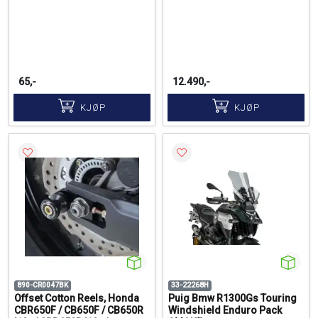
65,-
12.490,-
KJØP
KJØP
890-CR0047BK
33-22268H
Offset Cotton Reels, Honda
Puig Bmw R1300Gs Touring
CBR650F / CB650F / CB650R
Windshield Enduro Pack