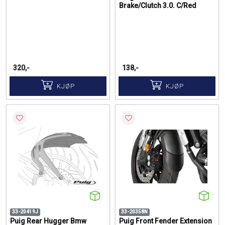
Brake/Clutch 3.0. C/Red
320,-
138,-
KJØP
KJØP
33-20419J
33-20358N
Puig Rear Hugger Bmw
Puig Front Fender Extension