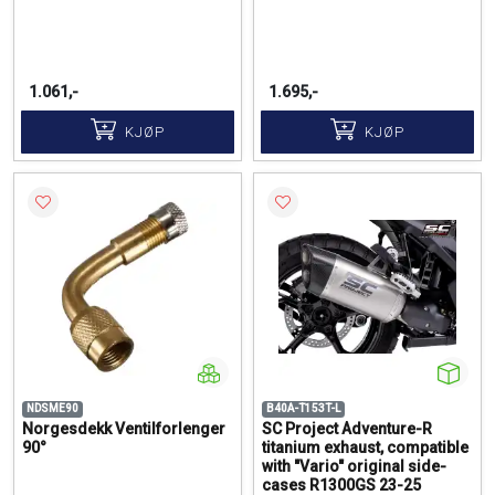
1.061,-
1.695,-
KJØP
KJØP
NDSME90
B40A-T153T-L
Norgesdekk Ventilforlenger
SC Project Adventure-R
90°
titanium exhaust, compatible
with "Vario" original side-
cases R1300GS 23-25