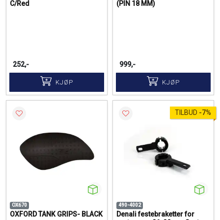
C/Red
(PIN 18 MM)
252,-
999,-
KJØP
KJØP
TILBUD
-
7%
OX670
490-4002
OXFORD TANK GRIPS- BLACK
Denali festebraketter for