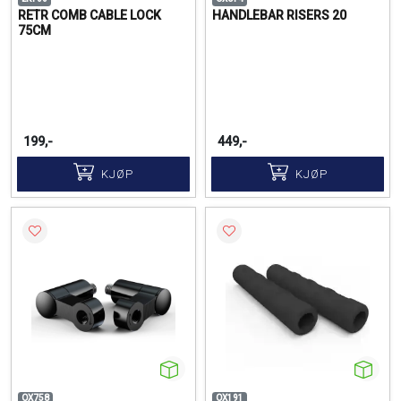
RETR COMB CABLE LOCK
HANDLEBAR RISERS 20
75CM
199,-
449,-
KJØP
KJØP
OX758
OX191