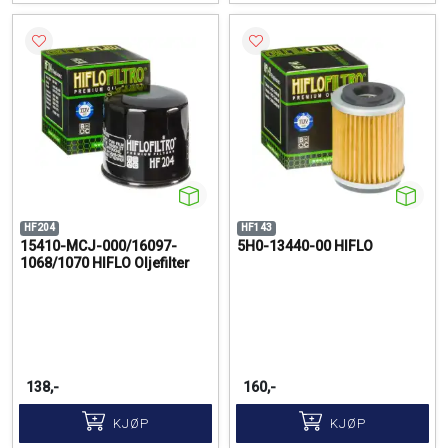
HF204
HF143
15410-MCJ-000/16097-
5H0-13440-00 HIFLO
1068/1070 HIFLO Oljefilter
138,-
160,-
KJØP
KJØP