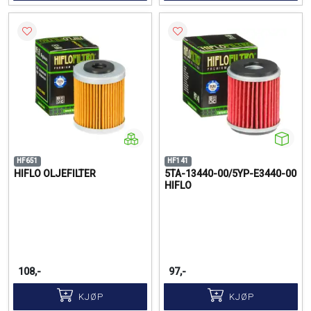
HF651
HF141
HIFLO OLJEFILTER
5TA-13440-00/5YP-E3440-00
HIFLO
108,-
97,-
KJØP
KJØP