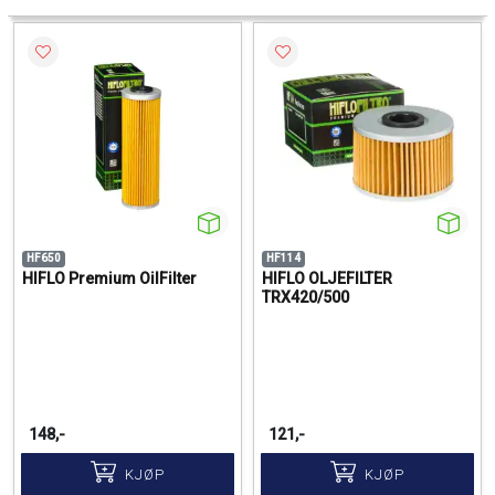
HF650
HF114
HIFLO Premium OilFilter
HIFLO OLJEFILTER
TRX420/500
148,-
121,-
KJØP
KJØP