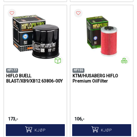
HF177
HF155
HIFLO BUELL
KTM/HUSABERG HIFLO
BLAST/XB9/XB12 63806-00Y
Premium OilFilter
173,-
106,-
KJØP
KJØP