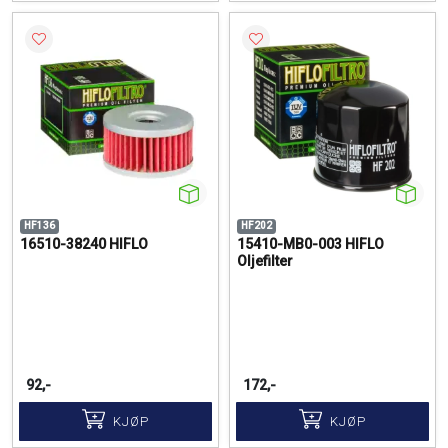
HF136
HF202
16510-38240 HIFLO
15410-MB0-003 HIFLO
Oljefilter
92,-
172,-
KJØP
KJØP