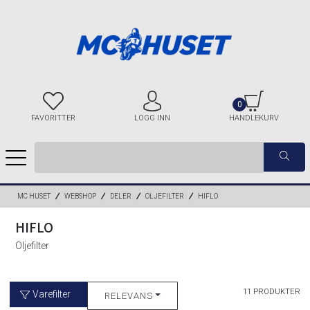
0
FAVORITTER
LOGG INN
HANDLEKURV
MC HUSET
WEBSHOP
DELER
OLJEFILTER
HIFLO
HIFLO
Oljefilter
11 PRODUKTER
Varefilter
RELEVANS