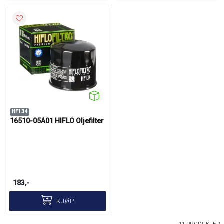
HF134
16510-05A01 HIFLO Oljefilter
183,-
KJØP