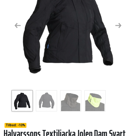
Previous
Next
Tilbud:
-
10%
Halvarssons Textiljacka Jolen Dam Svart