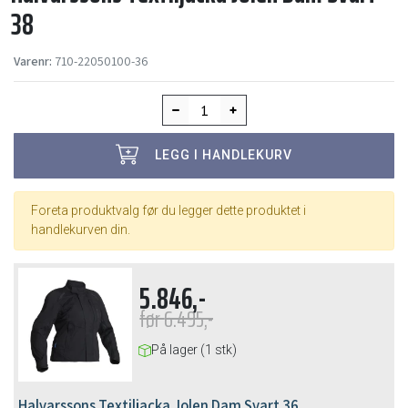
38
Varenr:
710-22050100-36
LEGG I HANDLEKURV
Foreta produktvalg før du legger dette produktet i
handlekurven din.
5.846,-
før
6.495,-
På lager (1 stk)
Halvarssons Textiljacka Jolen Dam Svart 36